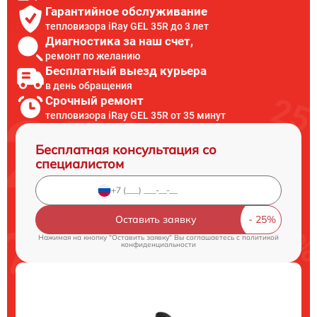
Гарантийное обслуживание
тепловизора iRay GEL 35R до 3 лет
Диагностика за наш счет,
ремонт по желанию
Бесплатный выезд курьера
в день обращения
Срочный ремонт
тепловизора iRay GEL 35R от 35 минут
Бесплатная консультация со
специалистом
Оставить заявку
Нажимая на кнопку "Оставить заявку" Вы соглашаетесь c
политикой
конфиденциальности