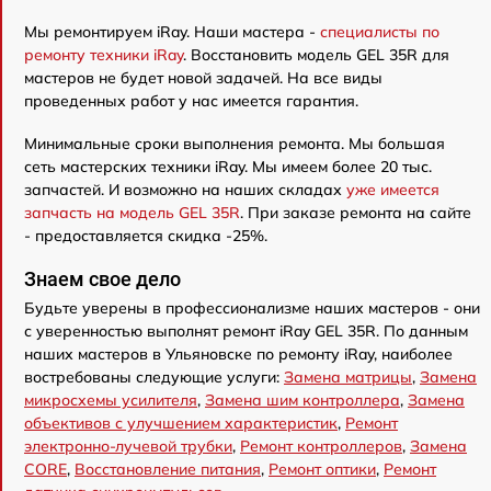
Мы ремонтируем iRay. Наши мастера -
специалисты по
ремонту техники iRay
. Восстановить модель GEL 35R для
мастеров не будет новой задачей. На все виды
проведенных работ у нас имеется гарантия.
Минимальные сроки выполнения ремонта. Мы большая
сеть мастерских техники iRay. Мы имеем более 20 тыс.
запчастей. И возможно на наших складах
уже имеется
запчасть на модель GEL 35R
. При заказе ремонта на сайте
- предоставляется скидка -25%.
Знаем свое дело
Будьте уверены в профессионализме наших мастеров - они
с уверенностью выполнят ремонт iRay GEL 35R. По данным
наших мастеров в Ульяновске по ремонту iRay, наиболее
востребованы следующие услуги:
Замена матрицы
,
Замена
микросхемы усилителя
,
Замена шим контроллера
,
Замена
объективов с улучшением характеристик
,
Ремонт
электронно-лучевой трубки
,
Ремонт контроллеров
,
Замена
CORE
,
Восстановление питания
,
Ремонт оптики
,
Ремонт