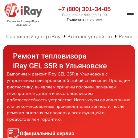
+7 (800) 301-34-05
Ежедневно с 9:00 до 21:00
Позвонить
мне утром
Сервисный центр iRay
в
Ульяновске
Сервисный центр iRay
Каталог устройств
Ремонт 
Ремонт тепловизора
iRay GEL 35R в Ульяновске
Выполняем ремонт iRay GEL 35R в Ульяновске с
устранением неисправностей любой сложности. Проводим
диагностику, выявляем причины поломки, заменяем
неисправные детали и восстанавливаем
работоспособность устройства. Используем оригинальные
или рекомендованные производителем запчасти, после
ремонта выполняем проверку всех функций и
предоставляем гарантию.
Официальный сервис