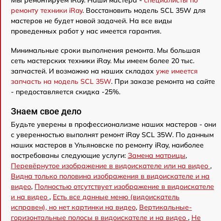
ремонту техники iRay
. Восстановить модель SCL 35W для
мастеров не будет новой задачей. На все виды
проведенных работ у нас имеется гарантия.
Минимальные сроки выполнения ремонта. Мы большая
сеть мастерских техники iRay. Мы имеем более 20 тыс.
запчастей. И возможно на наших складах
уже имеется
запчасть на модель SCL 35W
. При заказе ремонта на сайте
- предоставляется скидка -25%.
Знаем свое дело
Будьте уверены в профессионализме наших мастеров - они
с уверенностью выполнят ремонт iRay SCL 35W. По данным
наших мастеров в Ульяновске по ремонту iRay, наиболее
востребованы следующие услуги:
Замена матрицы
,
Перевёрнутое изображение в видоискателе или на видео
,
Видна только половина изображения в видоискателе и на
видео
,
Полностью отсутствует изображение в видоискателе
и на видео
,
Есть все данные меню (видоискатель
исправен), но нет картинки на видео
,
Вертикальные-
горизонтальные полосы в видоискателе и на видео
,
Не