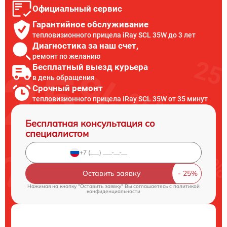
Официальный сервис
Гарантийное обслуживание
тепловизионного прицела iRay SCL 35W до 3 лет
Диагностика за наш счет,
ремонт по желанию
Бесплатный выезд курьера
в день обращения
Срочный ремонт
тепловизионного прицела iRay SCL 35W от 35 минут
Бесплатная консультация со
специалистом
Оставить заявку
Нажимая на кнопку "Оставить заявку" Вы соглашаетесь c
политикой
конфиденциальности