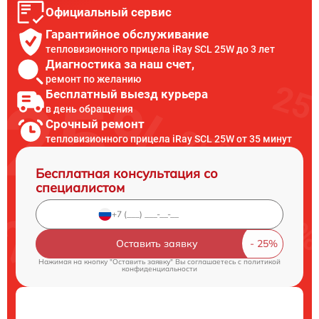
Официальный сервис
Гарантийное обслуживание
тепловизионного прицела iRay SCL 25W до 3 лет
Диагностика за наш счет,
ремонт по желанию
Бесплатный выезд курьера
в день обращения
Срочный ремонт
тепловизионного прицела iRay SCL 25W от 35 минут
Бесплатная консультация со
специалистом
Оставить заявку
Нажимая на кнопку "Оставить заявку" Вы соглашаетесь c
политикой
конфиденциальности