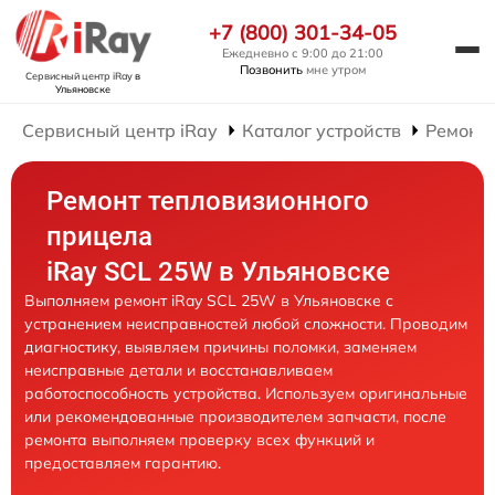
+7 (800) 301-34-05
Ежедневно с 9:00 до 21:00
Позвонить
мне утром
Сервисный центр iRay
в
Ульяновске
Сервисный центр iRay
Каталог устройств
Ремонт
Ремонт тепловизионного
прицела
iRay SCL 25W в Ульяновске
Выполняем ремонт iRay SCL 25W в Ульяновске с
устранением неисправностей любой сложности. Проводим
диагностику, выявляем причины поломки, заменяем
неисправные детали и восстанавливаем
работоспособность устройства. Используем оригинальные
или рекомендованные производителем запчасти, после
ремонта выполняем проверку всех функций и
предоставляем гарантию.