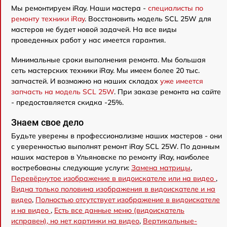
Мы ремонтируем iRay. Наши мастера -
специалисты по
ремонту техники iRay
. Восстановить модель SCL 25W для
мастеров не будет новой задачей. На все виды
проведенных работ у нас имеется гарантия.
Минимальные сроки выполнения ремонта. Мы большая
сеть мастерских техники iRay. Мы имеем более 20 тыс.
запчастей. И возможно на наших складах
уже имеется
запчасть на модель SCL 25W
. При заказе ремонта на сайте
- предоставляется скидка -25%.
Знаем свое дело
Будьте уверены в профессионализме наших мастеров - они
с уверенностью выполнят ремонт iRay SCL 25W. По данным
наших мастеров в Ульяновске по ремонту iRay, наиболее
востребованы следующие услуги:
Замена матрицы
,
Перевёрнутое изображение в видоискателе или на видео
,
Видна только половина изображения в видоискателе и на
видео
,
Полностью отсутствует изображение в видоискателе
и на видео
,
Есть все данные меню (видоискатель
исправен), но нет картинки на видео
,
Вертикальные-