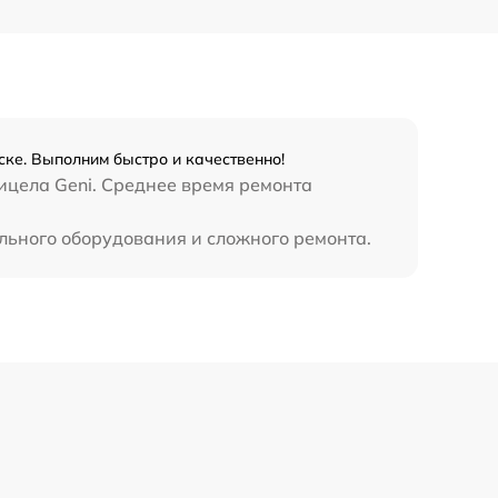
1300 р
1100 р
ске. Выполним быстро и качественно!
800 р
ицела Geni. Среднее время ремонта
ального оборудования и сложного ремонта.
2300 р
2300 р
1200 р
1800 р
650 р