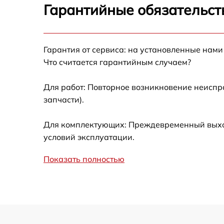
Гарантийные обязательст
Не работает батарейный отсек
Разбита линза видоискателя (окуляр)
Гарантия от сервиса: на установленные нами
Что считается гарантийным случаем?
Ремонт разъема питания
Для работ: Повторное возникновение неиспр
запчасти).
Замена процессора CPU
Для комплектующих: Преждевременный выход 
Ремонт Wi-Fi модуля
условий эксплуатации.
Показать полностью
Ремонт и замена аккумулятора
Восстановление цепи питания
Замена дисплея