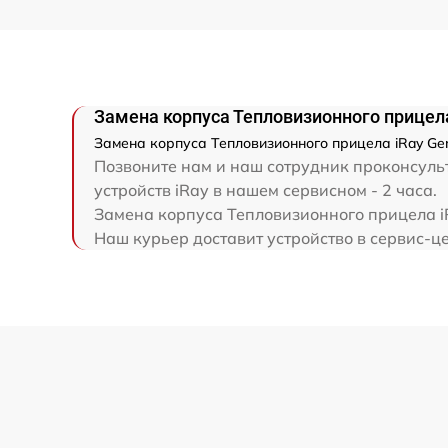
Ремонт электронно-лучевой трубки
Ремонт контроллеров
Замена корпуса Тепловизионного прицела
Замена корпуса Тепловизионного прицела iRay Gen
Восстановление питания
Позвоните нам и наш сотрудник проконсульт
устройств iRay в нашем сервисном - 2 часа.
Замена корпуса Тепловизионного прицела iR
Ремонт оптики
Наш курьер доставит устройство в сервис-це
Ремонт датчика синхроимпульсов
Калибровка и настройка тепловизора
Ремонт встроенного дальнометра и
других устройств
Перепрошивка и обновление устройства