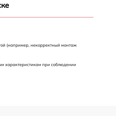
ске
3300 р
2700 р
720 р
той (например, некорректный монтаж
3500 р
ным характеристикам при соблюдении
1100 р
1600 р
1600 р
1200 р