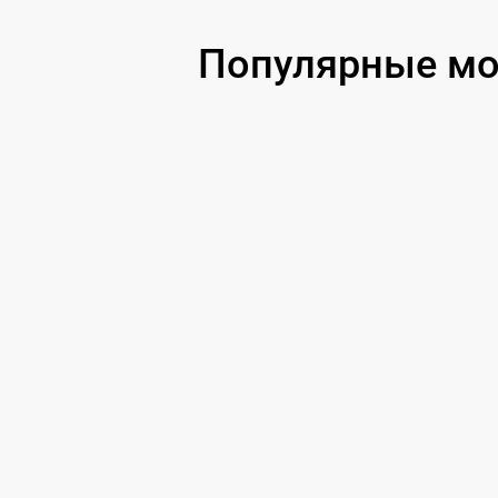
Замена объектива
Популярные мо
Замена корпуса
Ремонт платы управления
(восстановление)
Восстановление после попадания влаги
Замена ключей управления
Замена микросхемы логики
Замена микросхемы усилителя
Замена шим контроллера