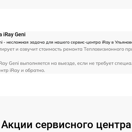
от 60 мин
от 60 мин
 iRay Geni
i - несложная задача для нашего сервис-центра iRay в Ульянов
от 60 мин
ирует и озвучит стоимость ремонта Тепловизионного пр
ay Geni выполняется на выезде, если не требует специ
от 60 мин
нтр iRay и обратно.
от 60 мин
от 60 мин
от 60 мин
Акции сервисного центра
от 60 мин