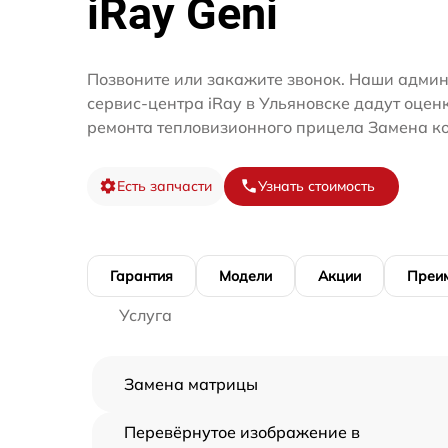
iRay Geni
Позвоните или закажите звонок. Наши адми
сервис-центра iRay в Ульяновске дадут оцен
ремонта тепловизионного прицела Замена к
Есть запчасти
Узнать стоимость
Гарантия
Модели
Акции
Преи
Услуга
Замена матрицы
Перевёрнутое изображение в